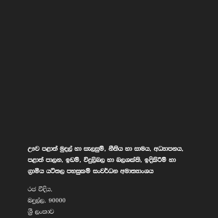
ඌව පළාත් මුදල් හා සැලසුම්, නීතිය හා සාමය, අධ්‍යාපනය,
පළාත් පාලන, ඉඩම්, විදුලිබල හා බලශක්ති, ඉදිකිරීම් හා
ග්‍රාමීය යටිතල පහසුකම් සංවර්ධන අමාත්‍යාංශය
රජ වීදිය,
බදුල්ල, 90000
ශ්‍රී ලංකාව