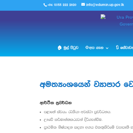
+94 (0)55 222 2820
info@edumin.up.gov.lk
🏠 මුල් පිටුව
💠අප ගැන
🔃 සේවාවන
අමත්‍යංශයෙන් ව්‍යාපාර 
ආර්ථීක ප්‍රවර්ධන
පළාතේ ස්වයං රැකියා අවස්ථා ප්‍රවර්ධනය.
ඌවේ කර්මාන්තකරුවන් දිරිගැන්වීම.
ප්‍රාථමික නිෂ්පාදන සඳහා අගය එකතුකිරීමේ ව්‍යාපෘති හ