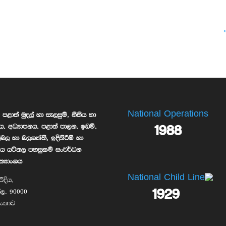
National Operations
පළාත් මුදල් හා සැලසුම්, නීතිය හා
1988
ය, අධ්‍යාපනය, පළාත් පාලන, ඉඩම්,
ලිබල හා බලශක්ති, ඉදිකිරීම් හා
රාමීය යටිතල පහසුකම් සංවර්ධන
ත්‍යාංශය
National Child Line
ීදිය,
1929
්ල, 90000
ී ලංකාව