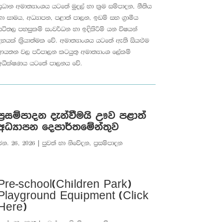
ප්‍රධාන අමාත්‍යාංශය යටතේ මුදල් හා ක්‍රම සම්පාදන, නීතිය
හා සාමය, අධ්‍යාපන, පළාත් පාලන, ඉඩම් සහ ග්‍රාමීය
යටිතල පහසුකම් සංවර්ධන හා ඉදිකිරිම් යන විෂයන්
දහයක් ක්‍රියාත්මක වේ. අමාත්‍යාංශය යටතේ ඇති සියළුම
ආයතන වල පරිපාලන කටයුතු අමාත්‍යාංශ ලේකම්
අධීක්ෂණය යටතේ පාලනය වේ.
ප්‍රසම්පාදන දැන්වීමයි ඌව පළාත්
අධ්‍යාපන දෙපාර්තමේන්තුව
ජන. 26, 2026
|
පුවත් හා නිවේදන
,
ප්‍රසම්පාදන
Pre-school(Children Park)
Playground Equipment (Click
Here)