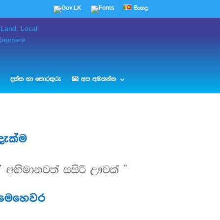
සිංහල
දත්ත හා තොරතුරු
📧 අප අමතන්න
දැක්ම
” අභිමානවත් සසිරි ඌවක් “
මෙහෙවර