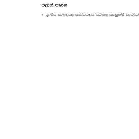
පළාත් පාලන
ග්‍රාමීය වෙළඳපල සංවර්ධනය/යටිතල පහසුකම් සංවර්