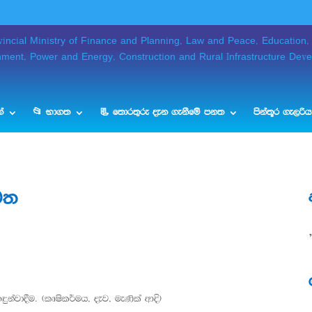
්
📂 භාගත
📃 තොරතුරු දැන ගැනීමේ පනත
පින්තූර ගැලරිය
වෙත
ඳුන්වාදීම. (කෘෂිකර්මය, දැව, මැණික් ආදි)