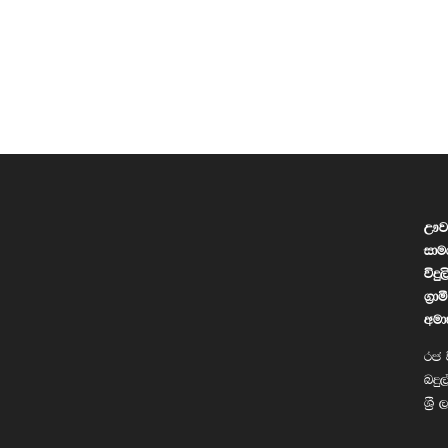
ඌව 
සාම
විදු
ග්‍
අමා
රජ ව
බදුල
ශ්‍ර