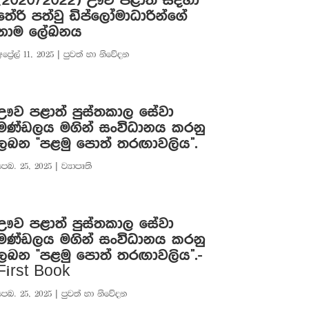
(2020/2022) ඌව පළාත සදහා
තේරි පත්වු ඩිප්ලෝමාධාරින්ගේ
නාම ලේඛනය
ප්‍රේල් 11, 2025
|
පුවත් හා නිවේදන
ඌව පළාත් පුස්තකාල සේවා
මණ්ඩලය මගින් සංවිධානය කරනු
ලබන “පළමු පොත් තරඟාවලිය”.
පෙබ. 25, 2025
|
ව්‍යාපෘති
ඌව පළාත් පුස්තකාල සේවා
මණ්ඩලය මගින් සංවිධානය කරනු
ලබන “පළමු පොත් තරඟාවලිය”.-
First Book
පෙබ. 25, 2025
|
පුවත් හා නිවේදන