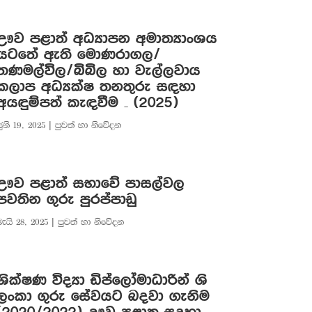
ඌව පළාත් අධ්‍යාපන අමාත්‍යාංශය
යටතේ ඇති මොණරාගල/
තණමල්විල/බිබිල හා වැල්ලවාය
කලාප අධ්‍යක්ෂ තනතුරු සඳහා
අයඳුම්පත් කැඳවීම – (2025)
ුනි 19, 2025
|
පුවත් හා නිවේදන
ඌව පළාත් සභාවේ පාසල්වල
පවතින ගුරු පුරප්පාඩු
මැයි 28, 2025
|
පුවත් හා නිවේදන
ශික්ෂණ විද්‍යා ඩිප්ලෝමාධාරින් ශි
ලංකා ගුරු සේවයට බදවා ගැනිම