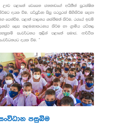
“ ඌව පළාතේ වෙසෙන ජනතාවගේ අයිතීන් සුරක්ෂිත
කිරීමට දායක වීම, පරිපූර්ණ සිසු පරපුරක් බිහිකිරීම සදහා
මග පෙන්වීම, පළාත් පාලනය ශක්තිමත් කිරීම, රජයේ ඉඩම්
ප්‍රශස්ථ ලෙස කළමණාකරණය කිරීම හා ග්‍රාමීය යටිතල
පහසුකම් සංවර්ධනය තුලින් පළාතේ සමාජ, ආර්ථික
සංවර්ධනයට දායක වීම. ”
සංවිධාන පසුබිම