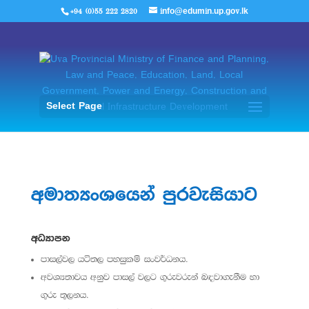
+94 (0)55 222 2820
info@edumin.up.gov.lk
Select Page
අමාත්‍යංශයෙන් පුරවැසියාට
අධ්‍යාපන
පාසල්වල යටිතල පහසුකම් සංවර්ධනය.
අවශ්‍යතාවය අනුව පාසල් වලට ගුරුවරුන් බඳවාගැනීම හා
ගුරු තුලනය.