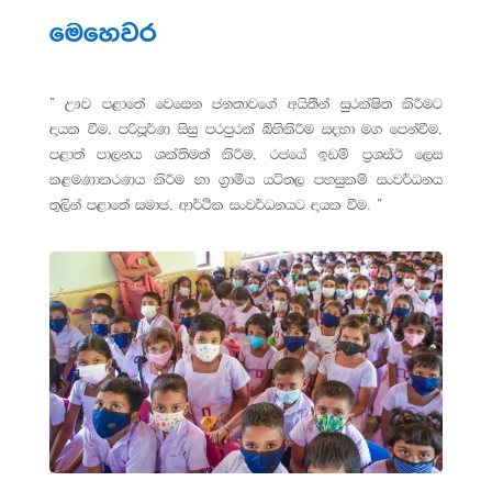
මෙහෙවර
“ ඌව පළාතේ වෙසෙන ජනතාවගේ අයිතීන් සුරක්ෂිත කිරීමට
දායක වීම, පරිපූර්ණ සිසු පරපුරක් බිහිකිරීම සදහා මග පෙන්වීම,
පළාත් පාලනය ශක්තිමත් කිරීම, රජයේ ඉඩම් ප්‍රශස්ථ ලෙස
කළමණාකරණය කිරීම හා ග්‍රාමීය යටිතල පහසුකම් සංවර්ධනය
තුලින් පළාතේ සමාජ, ආර්ථික සංවර්ධනයට දායක වීම. ”