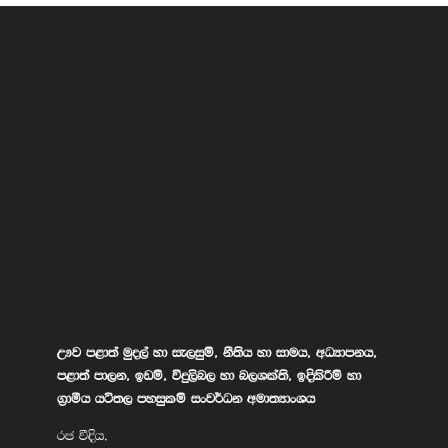
ඌව පළාත් මුදල් හා සැලසුම්, නීතිය හා සාමය, අධ්‍යාපනය,
පළාත් පාලන, ඉඩම්, විදුලිබල හා බලශක්ති, ඉදිකිරීම් හා
ග්‍රාමීය යටිතල පහසුකම් සංවර්ධන අමාත්‍යාංශය
රජ වීදිය,