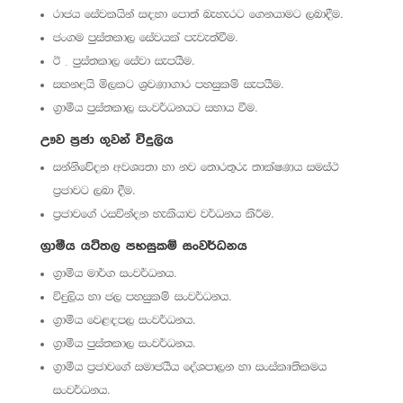
රාජය සේවකයින් සඳහා පොත් බැහැරට ගෙනයාමට ලබාදීම.
ජංගම පුස්තකාල සේවයක් පැවැත්වීම.
ඊ – පුස්තකාල සේවා සැපයීම.
සහනදායි මිලකට ශ්‍රවණාගාර පහසුකම් සැපයීම.
ග්‍රාමීය පුස්තකාල සංවර්ධනයට සහාය වීම.
ඌව ප්‍රජා ගුවන් විදුලිය
සන්නිවේදන අවශ්‍යතා හා නව තොරතුරු තාක්ෂණය සමස්ථ
ප්‍රජාවට ලබා දීම.
ප්‍රජාවගේ රසවින්දන හැකියාව වර්ධනය කිරීම.
ග්‍රාමීය යටිතල පහසුකම් සංවර්ධනය
ග්‍රාමීය මාර්ග සංවර්ධනය.
විදුලිය හා ජල පහසුකම් සංවර්ධනය.
ග්‍රාමීය වෙළඳපල සංවර්ධනය.
ග්‍රාමීය පුස්තකාල සංවර්ධනය.
ග්‍රාමීය ප්‍රජාවගේ සමාජයීය දේශපාලන හා සංස්කෘතිකමය
සංවර්ධනය.