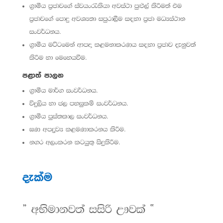
ග්‍රාමීය ප්‍රජාවගේ ස්වයංරැකියා අවස්ථා පුළුල් කිරීමත් එම
ප්‍රජාවගේ පොදු අවශ්‍යතා සපුරාලීම සඳහා ප්‍රජා මධ්‍යස්ථාන
සංවර්ධනය.
ග්‍රාමීය මට්ටමෙන් ආපදා කළමනාකරණය සඳහා ප්‍රජාව දැනුවත්
කිරීම හා මෙහෙයවීම.
පළාත් පාලන
ග්‍රාමීය මාර්ග සංවර්ධනය.
විදුලිය හා ජල පහසුකම් සංවර්ධනය.
ග්‍රාමීය පුස්තකාල සංවර්ධනය.
ඝණ අපද්‍රව්‍ය කළමණාකරනය කිරීම.
නගර අලංකරන කටයුතු සිදුකිරීම.
දැක්ම
” අභිමානවත් සසිරි ඌවක් “