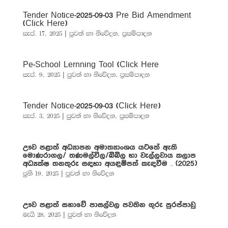
Tender Notice-2025-09-03 Pre Bid Amendment
(Click Here)
සැප්. 17, 2025
|
පුවත් හා නිවේදන
,
ප්‍රසම්පාදන
Pe-School Lernning Tool (Click Here
සැප්. 9, 2025
|
පුවත් හා නිවේදන
,
ප්‍රසම්පාදන
Tender Notice-2025-09-03 (Click Here)
සැප්. 3, 2025
|
පුවත් හා නිවේදන
,
ප්‍රසම්පාදන
ඌව පළාත් අධ්‍යාපන අමාත්‍යාංශය යටතේ ඇති
මොණරාගල/ තණමල්විල/බිබිල හා වැල්ලවාය කලාප
අධ්‍යක්ෂ තනතුරු සඳහා අයඳුම්පත් කැඳවීම – (2025)
ජුනි 19, 2025
|
පුවත් හා නිවේදන
ඌව පළාත් සභාවේ පාසල්වල පවතින ගුරු පුරප්පාඩු
මැයි 28, 2025
|
පුවත් හා නිවේදන