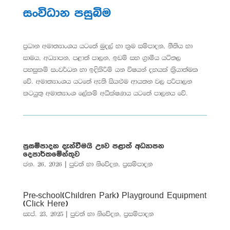
සංවිධාන පසුබිම
ප්‍රධාන අමාත්‍යාංශය යටතේ මුදල් හා ක්‍රම සම්පාදන, නීතිය හා
සාමය, අධ්‍යාපන, පළාත් පාලන, ඉඩම් සහ ග්‍රාමීය යටිතල
පහසුකම් සංවර්ධන හා ඉදිකිරිම් යන විෂයන් දහයක් ක්‍රියාත්මක
වේ. අමාත්‍යාංශය යටතේ ඇති සියළුම ආයතන වල පරිපාලන
කටයුතු අමාත්‍යාංශ ලේකම් අධීක්ෂණය යටතේ පාලනය වේ.
ප්‍රසම්පාදන දැන්වීමයි ඌව පළාත් අධ්‍යාපන
දෙපාර්තමේන්තුව
ජන. 26, 2026
|
පුවත් හා නිවේදන
,
ප්‍රසම්පාදන
Pre-school(Children Park) Playground Equipment
(Click Here)
සැප්. 23, 2025
|
පුවත් හා නිවේදන
,
ප්‍රසම්පාදන