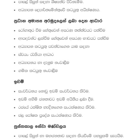
පාසල් සිසුන් සඳහා ශිෂ්‍යත්ව පිරිනැමීම.
අධ්‍යාපන දෙපාර්තමේන්තුවේ කටයුතු අධීක්ෂණය.
ප්‍රධාන අමාත්‍ය අරමුදලෙන් ලබා දෙන ආධාර
රෝගාතුර වීම හේතුවෙන් අසරණ තත්ත්වයට පත්වීම
ආපදාවන්ට ලක්වීම හේතුවෙන් අසරණ භාවයට පත්වීම
අධ්‍යාපන කටයුතු පවත්වාගෙන යාම සඳහා
ස්වයං රැකියා ආධාර
අධ්‍යාපනය හා දැනුම නංවාලීම
ගමික කටයුතු නංවාලීම
ඉඩම්
සංවර්ධනය නොවු ඉඩම් සංවර්ධනය කිරීම.
ඉඩම් අහිමි ජනතාවට ඉඩම් අයිතිය ලබා දීම.
රජයේ රක්ෂිත හැඳිනගෙන සංරක්ෂණය කිරීම.
ජල පෝෂක ප්‍රදේශ සංරක්ෂණය කිරීම.
පුස්තකාල සේවා මණ්ඩලය
පාසල් සිසුන් හා මහජනතාව සඳහා කියවීමේ පහසුකම් සැපයීම.