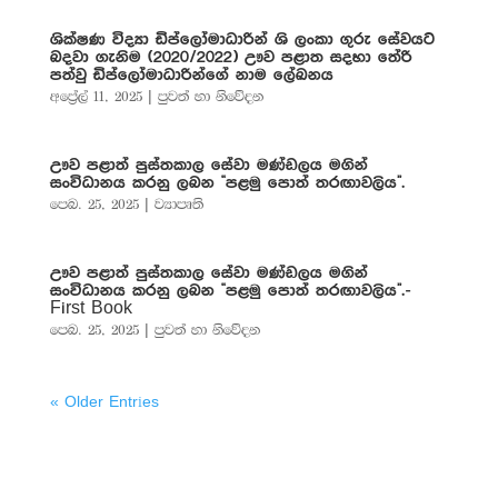
ශික්ෂණ විද්‍යා ඩිප්ලෝමාධාරින් ශි ලංකා ගුරු සේවයට
බදවා ගැනිම (2020/2022) ඌව පළාත සදහා තේරි
පත්වු ඩිප්ලෝමාධාරින්ගේ නාම ලේඛනය
අප්‍රේල් 11, 2025
|
පුවත් හා නිවේදන
ඌව පළාත් පුස්තකාල සේවා මණ්ඩලය මගින්
සංවිධානය කරනු ලබන “පළමු පොත් තරඟාවලිය”.
පෙබ. 25, 2025
|
ව්‍යාපෘති
ඌව පළාත් පුස්තකාල සේවා මණ්ඩලය මගින්
සංවිධානය කරනු ලබන “පළමු පොත් තරඟාවලිය”.-
First Book
පෙබ. 25, 2025
|
පුවත් හා නිවේදන
« Older Entries