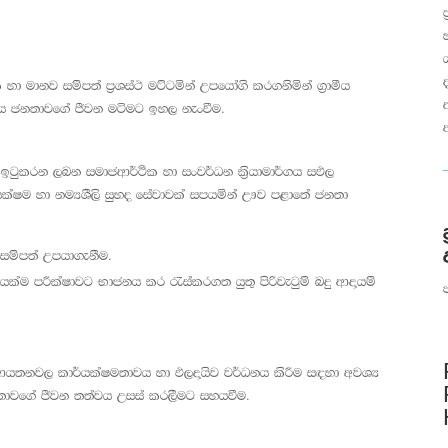
 මානව සම්පත් ප්‍රශස්ථ මට්ටමින් උපයෝගි කරගනිමින් ග්‍රාමීය
‍රාමිය ජනතාවගේ ජීවන මටිමට ඉහල නැංවීම.
් ඉටුකරන ලබන සමාජආර්ථීක හා සංවර්ධන ක්‍රියාමාර්ගය සඵල
ර්යක්ෂම හා නම්‍යශීලි සුහද සේවාවක් සපයමින් ඌව පළාතේ ජනතා
ය සම්පත් උපයාගැනීම.
යක්ම පරීක්ෂාවට භාජනය කර රැස්කරගත යුතු පිරිවැටුම් බදු ආදායම්
න ආයතනවල කාර්යක්ෂමතාවය හා ඵලදායිව වර්ධනය කිරීම සඳහා අවශ්‍ය
නතාවගේ ජීවන තත්වය උසස් කරලීමට සහයවීම.