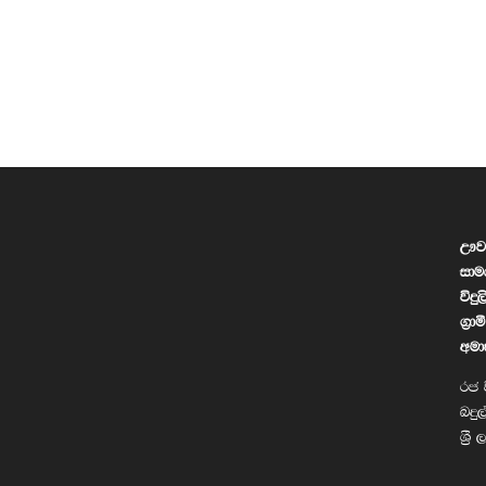
ඌව 
සාම
විදු
ග්‍
අමා
රජ ව
බදුල
ශ්‍ර