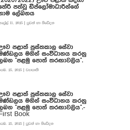
(2020/2022) ඌව පළාත සදහා
තේරි පත්වු ඩිප්ලෝමාධාරින්ගේ
නාම ලේඛනය
ප්‍රේල් 11, 2025
|
පුවත් හා නිවේදන
ඌව පළාත් පුස්තකාල සේවා
මණ්ඩලය මගින් සංවිධානය කරනු
ලබන “පළමු පොත් තරඟාවලිය”.
පෙබ. 25, 2025
|
ව්‍යාපෘති
ඌව පළාත් පුස්තකාල සේවා
මණ්ඩලය මගින් සංවිධානය කරනු
ලබන “පළමු පොත් තරඟාවලිය”.-
First Book
පෙබ. 25, 2025
|
පුවත් හා නිවේදන