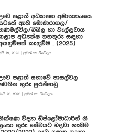
ඌව පළාත් අධ්‍යාපන අමාත්‍යාංශය
යටතේ ඇති මොණරාගල/
තණමල්විල/බිබිල හා වැල්ලවාය
කලාප අධ්‍යක්ෂ තනතුරු සඳහා
අයඳුම්පත් කැඳවීම – (2025)
ුනි 19, 2025
|
පුවත් හා නිවේදන
ඌව පළාත් සභාවේ පාසල්වල
පවතින ගුරු පුරප්පාඩු
මැයි 28, 2025
|
පුවත් හා නිවේදන
ශික්ෂණ විද්‍යා ඩිප්ලෝමාධාරින් ශි
ලංකා ගුරු සේවයට බදවා ගැනිම