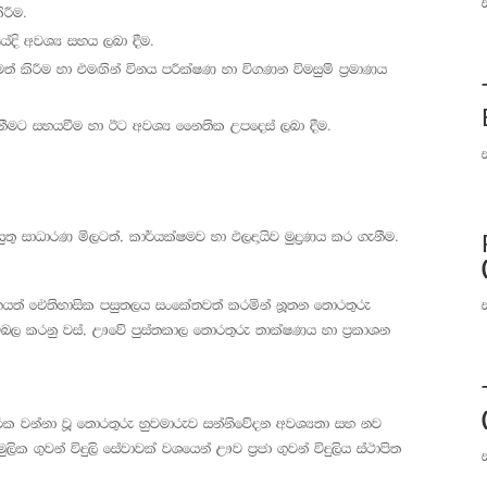
රීම.
ේදි අවශ්‍ය සහය ලබා දීම.
් කිරීම හා එමඟින් විනය පරීක්ෂණ හා විගණන විමසුම් ප්‍රමාණය
මට සහයවීම හා ඊට අවශ්‍ය නෛතික උපදෙස් ලබා දීම.
ටයුතු සාධාරණ මිලටත්, කාර්යක්ෂමව හා ඵලදායිව මුද්‍රණය කර ගැනීම.
නයත් ඓතිහාසික පසුතලය සංකේතවත් කරමින් නූතන තොරතුරු
බල කරනු වස්, ඌවේ පුස්තකාල තොරතුරු තාක්ෂණය හා ප්‍රකාශන
 වන්නා වූ තොරතුරු හුවමාරුව සන්නිවේදන අවශ්‍යතා සහ නව
ලික ගුවන් විදුලි සේවාවක් වශයෙන් ඌව ප්‍රජා ගුවන් විදුලිය ස්ථාපිත