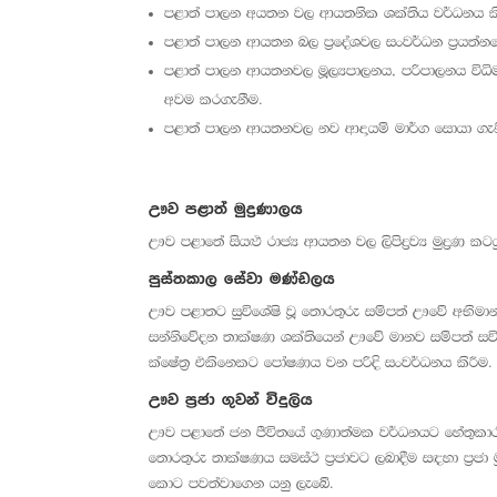
පළාත් පාලන අයතන වල ආයතනික ශක්තිය වර්ධනය කි
පළාත් පාලන ආයතන බල ප්‍රදේශවල සංවර්ධන ප්‍රයත්නය
පළාත් පාලන ආයතනවල මූල්‍යපාලනය, පරිපාලනය විධිමත
අවම කරගැනීම.
පළාත් පාලන ආයතනවල නව ආදායම් මාර්ග සොයා ගැනී
ඌව පළාත් මුද්‍රණාලය
ඌව පළාතේ සියළු රාජ්‍ය ආයතන වල ලිපිද්‍රව්‍ය මුද්‍රණ ක
පුස්තකාල සේවා මණ්ඩලය
ඌව පළාතට සුවිශේෂි වූ තොරතුරු සම්පත් ඌවේ අභිමා
සන්නිවේදන තාක්ෂණ ශක්තියෙන් ඌවේ මානව සම්පත් සවි
ක්ෂේත්‍ර එකිනෙකට පෝෂණය වන පරිදි සංවර්ධනය කිරීම.
ඌව ප්‍රජා ගුවන් විදුලිය
ඌව පළාතේ ජන ජීවිතයේ ගුණාත්මක වර්ධනයට හේතුකාරක
තොරතුරු තාක්ෂණය සමස්ථ ප්‍රජාවට ලබාදීම සඳහා ප්‍රජා මු
කොට පවත්වාගෙන යනු ලැබේ.