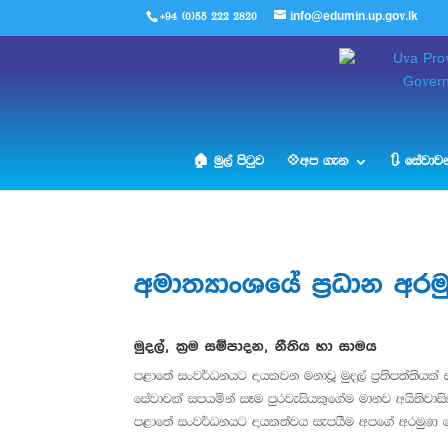
+94 (0)55 222 2820
info@edumin.up.gov.lk
🏠 මුල් පිටුව
💠අප ගැන
🔃 සේවාවන
අමාත්‍යාංශයේ ප්‍රධාන අරම
මුදල්, ක්‍රම සම්පාදන, නීතිය හා සාමය
පළාතේ සංවර්ධනයට දායකවන මනාවූ මුදල් ප්‍රතිපත්තියක්
සේවාවක් සපයමින් සෑම පුරවැසියකුගේම මානව අයිතිවාසි
පළාතේ සංවර්ධනයට දායකත්වය සැපයීම අපගේ අරමුණ 