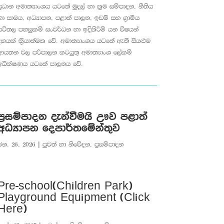
ප්‍රධාන අමාත්‍යාංශය යටතේ මුදල් හා ක්‍රම සම්පාදන, නීතිය
හා සාමය, අධ්‍යාපන, පළාත් පාලන, ඉඩම් සහ ග්‍රාමීය
යටිතල පහසුකම් සංවර්ධන හා ඉදිකිරිම් යන විෂයන්
දහයක් ක්‍රියාත්මක වේ. අමාත්‍යාංශය යටතේ ඇති සියළුම
ආයතන වල පරිපාලන කටයුතු අමාත්‍යාංශ ලේකම්
අධීක්ෂණය යටතේ පාලනය වේ.
ප්‍රසම්පාදන දැන්වීමයි ඌව පළාත්
අධ්‍යාපන දෙපාර්තමේන්තුව
ජන. 26, 2026
|
පුවත් හා නිවේදන
,
ප්‍රසම්පාදන
Pre-school(Children Park)
Playground Equipment (Click
Here)