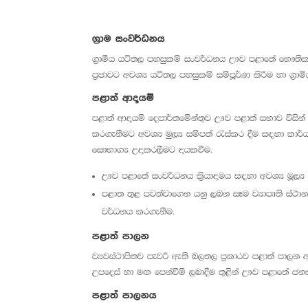
ග්‍රාම සංවර්ධනය
ග්‍රාමීය යටිතල පහසුකම් සංවර්ධනය ඌව පළාතේ භෞතික හා
ප්‍රජාවට අවශ්‍ය යටිතල පහසුකම් සම්පූර්ණ කිරීම හා ග්
පළාත් ආදායම්
පළාත් ආදායම් දෙපාර්තමේන්තුව ඌව පළාත් සභාව විසින
කරගැනීමට අවශ්‍ය මුල්‍ය සම්පත් රැස්කර දීම සඳහා කා
සෞභාග්‍ය උදාකරලීමට දායකවීම.
ඌව පළාතේ සංවර්ධනය ක්‍රියාදාමය සඳහා අවශ්‍ය මූල්‍
පළාත තුළ පවත්වාගෙන යනු ලබන සෑම ව්‍යාපෘති ස්ථාන
වර්ධනය කරගැනීම.
පළාත් පාලන
ව්‍යවස්ථාපිතව පැවරී ඇති බලතල ප්‍රකාරව පළාත් පාල
උපදෙස් හා මඟ පෙන්වීම් ලබාදීම තුළින් ඌව පළාතේ ජ
පළාත් පාලනය