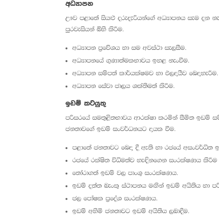
අධ්‍යාපන
ඌව පළාතේ සියළු දරුදැරියන්ගේ අධ්‍යාපනය සැම දන න
පුරවැසියන් බිහි කිරීම.
අධ්‍යාපන ප්‍රවේශය හා සම අවස්ථා සැලසීම.
අධ්‍යාපනයේ ගුණාත්මකභාවය ඉහළ නැංවීම.
අධ්‍යාපන සම්පත් කාර්යක්ෂමව හා ඵලදායීව ඛෙදාහැරීම.
අධ්‍යාපන සේවා ජාලය ශක්තිමත් කිරීම.
ඉඩම් කටයුතු
පරිසරයේ සමතුළිතභාවය ආරක්ෂා කරමින් සීමිත ඉඩම් සම
ජනතාවගේ ඉඩම් සංවර්ධනයට දායක වීම.
පළාතේ ජනතාවට ඛෙදා දී ඇති හා රජයේ අසංවර්ධිත ඉ
රජයේ රක්ෂිත විධිමත්ව හැඳිනගෙන සංරක්ෂණය කිරීම 
තෝරාගත් ඉඩම් වල පාංශු සංරක්ෂණය.
ඉඩම් දත්ත බැංකු ස්ථාපනය මඟින් ඉඩම් අයිතිය හා 
ජල පෝෂක ප්‍රදේශ සංරක්ෂණය.
ඉඩම් අහිමි ජනතාවට ඉඩම් අයිතිය ලබාදීම.