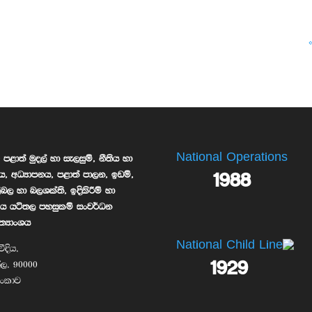
National Operations
පළාත් මුදල් හා සැලසුම්, නීතිය හා
1988
ය, අධ්‍යාපනය, පළාත් පාලන, ඉඩම්,
ලිබල හා බලශක්ති, ඉදිකිරීම් හා
රාමීය යටිතල පහසුකම් සංවර්ධන
ත්‍යාංශය
National Child Line
ීදිය,
1929
්ල, 90000
ී ලංකාව