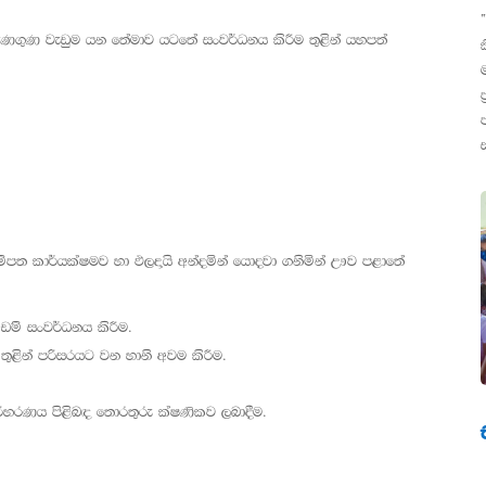
ැණගුණ වැඩුම යන තේමාව යටතේ සංවර්ධනය කිරීම තුළින් යහපත්
්පත කාර්යක්ෂමව හා ඵලදායි අන්දමින් යොදවා ගනිමින් ඌව පළාතේ
ඩම් සංවර්ධනය කිරීම.
තුළින් පරිසරයට වන හානි අවම කිරීම.
පරිහරණය පිළිබඳ තොරතුරු ක්ෂණිකව ලබාදීම.