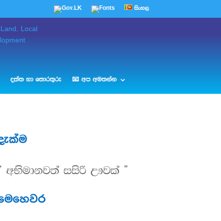
සිංහල
දත්ත හා තොරතුරු
📧 අප අමතන්න
දැක්ම
” අභිමානවත් සසිරි ඌවක් “
මෙහෙවර