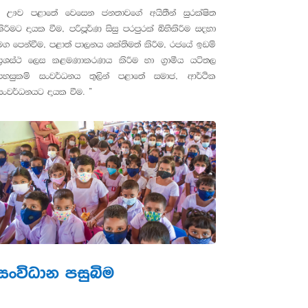
“ ඌව පළාතේ වෙසෙන ජනතාවගේ අයිතීන් සුරක්ෂිත
කිරීමට දායක වීම, පරිපූර්ණ සිසු පරපුරක් බිහිකිරීම සදහා
මග පෙන්වීම, පළාත් පාලනය ශක්තිමත් කිරීම, රජයේ ඉඩම්
ප්‍රශස්ථ ලෙස කළමණාකරණය කිරීම හා ග්‍රාමීය යටිතල
පහසුකම් සංවර්ධනය තුලින් පළාතේ සමාජ, ආර්ථික
සංවර්ධනයට දායක වීම. ”
සංවිධාන පසුබිම