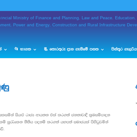
්
📂 භාගත
📃 තොරතුරු දැන ගැනීමේ පනත
පින්තූර ගැලරිය
ුණු
 සකසමින් සියළු රාජ්‍ය ආයතන එක් කරගත් ජනතාවාදී ක්‍රමසම්පාදන
කම් සුරැකෙන නීතිය පදනම් කරගත් යහපත් සමාජයක් පිහිටුවමින්
වේ.